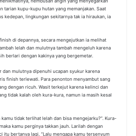
at menikmatinya, hembusan angin yang menyegarkan
an tarian kupu-kupu hutan yang memanjakan. Saat
us kedepan, lingkungan sekitarnya tak ia hiraukan, ia
 finish di depannya, secara mengejutkan ia melihat
ertambah lelah dan mulutnya tambah mengeluh karena
asih berlari dengan kakinya yang bergemetar.
ar dan mulutnya dipenuhi ucapan syukur karena
ris finish terlewati. Para penonton menyambut sang
 dengan ricuh. Wasit terkejut karena kelinci dan
ng tidak kalah oleh kura-kura, namun ia masih kesal
kamu tidak terlihat lelah dan bisa mengejarku?”. Kura-
 maka kamu perginya takkan jauh. Larilah dengan
ci itu bertanya lagi, “Lalu mengapa kamu tersenyum