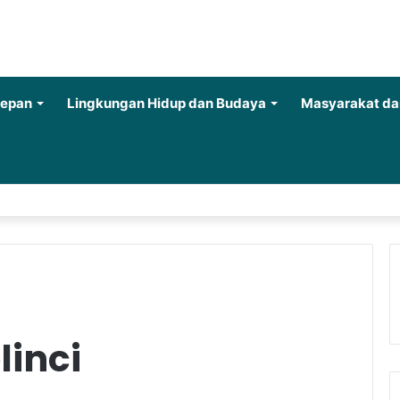
Depan
Lingkungan Hidup dan Budaya
Masyarakat da
linci