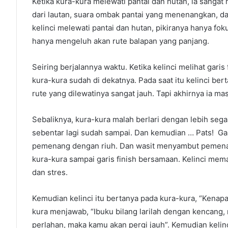
Ketika kura-kura melewati pantai dan hutan, ia sang
dari lautan, suara ombak pantai yang menenangkan, d
kelinci melewati pantai dan hutan, pikiranya hanya fok
hanya mengeluh akan rute balapan yang panjang.
Seiring berjalannya waktu. Ketika kelinci melihat garis
kura-kura sudah di dekatnya. Pada saat itu kelinci b
rute yang dilewatinya sangat jauh. Tapi akhirnya ia m
Sebaliknya, kura-kura malah berlari dengan lebih seg
sebentar lagi sudah sampai. Dan kemudian … Pats! Ga
pemenang dengan riuh. Dan wasit menyambut pemenang
kura-kura sampai garis finish bersamaan. Kelinci mema
dan stres.
Kemudian kelinci itu bertanya pada kura-kura, “Kenapa 
kura menjawab, “Ibuku bilang larilah dengan kencang,
perlahan, maka kamu akan pergi jauh”. Kemudian kelin