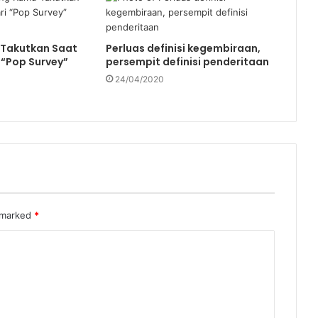
Takutkan Saat
Perluas definisi kegembiraan,
i “Pop Survey”
persempit definisi penderitaan
r
24/04/2020
e marked
*