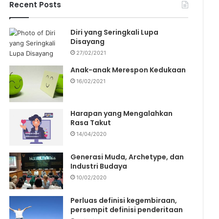
f
Recent Posts
o
r
Diri yang Seringkali Lupa
:
Disayang
27/02/2021
Anak-anak Merespon Kedukaan
16/02/2021
Harapan yang Mengalahkan
Rasa Takut
14/04/2020
Generasi Muda, Archetype, dan
Industri Budaya
10/02/2020
Perluas definisi kegembiraan,
persempit definisi penderitaan