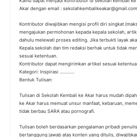
Kamu dapat menjadi kontributor di sekolah kembali ke 
Akar dengan email : sekolahkembalikeakar@gmail.com
Kontributor diwajibkan mengisi profil diri singkat (maks
mengajukan permohonan kepada kepala sekolah, artikel
dahulu melewati proses editing. Jika terbukti layak a
Kepala sekolah dan tim redaksi berhak untuk tidak me
sesuai ketentuan.
Kontributor dapat mengirimkan artikel sesuai ketentua
Kategori: Inspirasi …………
Bentuk Tulisan:
Tulisan di Sekolah Kembali ke Akar harus mudah dipah
ke Akar harus memuat unsur manfaat, kebaruan, mem
tidak berbau SARA atau pornografi.
Tulisan boleh berdasarkan pengalaman pribadi penulis, k
bertanggung jawab atas konten yang ditulis, diwajibka