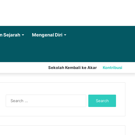
n Sejarah
Mengenal Diri
Sekolah Kembali ke Akar
Kontribusi
S
e
a
r
c
h