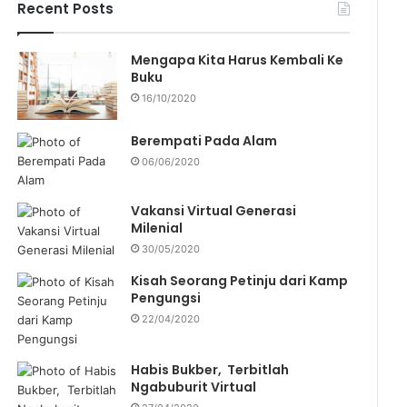
f
Recent Posts
o
r
Mengapa Kita Harus Kembali Ke
:
Buku
16/10/2020
Berempati Pada Alam
06/06/2020
Vakansi Virtual Generasi
Milenial
30/05/2020
Kisah Seorang Petinju dari Kamp
Pengungsi
22/04/2020
Habis Bukber, Terbitlah
Ngabuburit Virtual