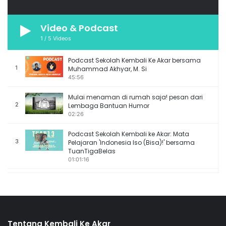
Video & Podcast
1
/
5
Videos
Podcast Sekolah Kembali Ke Akar bersama
1
Muhammad Akhyar, M. Si
45:56
Mulai menaman di rumah saja! pesan dari
2
Lembaga Bantuan Humor
02:26
Podcast Sekolah Kembali ke Akar: Mata
3
Pelajaran 'Indonesia Iso (Bisa)!' bersama
TuanTigaBelas
01:01:16
Podcast Sekolah Kembali ke Akar: Mata
4
Pelajaran 'Indonesia Iso (Bisa)!' bersama Che
Cupumanik
53:00
Tentang Kembali Ke Akar
Tips and Trick agar tidak lekas stres selama