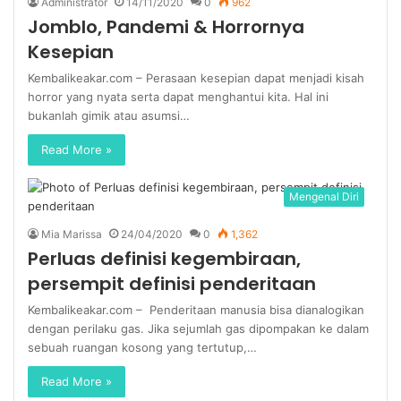
Administrator
14/11/2020
0
962
Jomblo, Pandemi & Horrornya
Kesepian
Kembalikeakar.com – Perasaan kesepian dapat menjadi kisah
horror yang nyata serta dapat menghantui kita. Hal ini
bukanlah gimik atau asumsi…
Read More »
Mengenal Diri
Mia Marissa
24/04/2020
0
1,362
Perluas definisi kegembiraan,
persempit definisi penderitaan
Kembalikeakar.com – Penderitaan manusia bisa dianalogikan
dengan perilaku gas. Jika sejumlah gas dipompakan ke dalam
sebuah ruangan kosong yang tertutup,…
Read More »