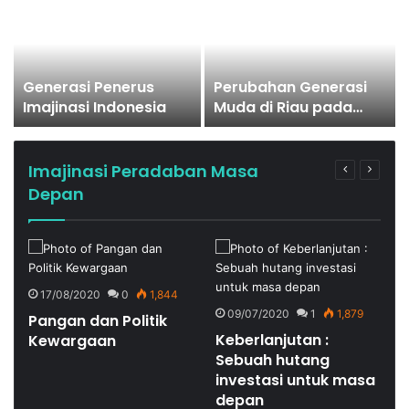
Generasi Penerus
Perubahan Generasi
Imajinasi Indonesia
Muda di Riau pada
masa Pandemi
Imajinasi Peradaban Masa
Depan
17/08/2020
0
1,844
09/07/2020
1
1,879
Pangan dan Politik
Keberlanjutan :
Kewargaan
Sebuah hutang
investasi untuk masa
depan