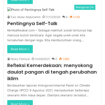
Mengenal Diri
Faiz Akbar Abdurrahim
17/12/2020
0
1,139
Pentingnya Self-Talk
Kembalikeakar.com – Sebagai makhluk sosial tentunya tiap
manusia butuh berbicara. Agar segala unek-unek kita
tersalurkan dengan lega. Kita membutuhkan orang…
Read More »
Nicky Fahrizal
10/09/2021
0
1,962
Refleksi Kemerdekaan; menyokong
daulat pangan di tengah perubahan
iklim
Berdasarkan laporan Intergovernmental Panel on Climate
Change (IPCC) 9 Agustus 2021, menyebutkan beberapa
skenario iklim masa depan. Diantara skenario tersebut…
Read More »