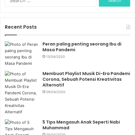
e
a
r
c
Recent Posts
h
f
o
Peran paling penting seorang Ibu di
r
Masa Pandemi
:
13/04/2020
Membuat Playlist Musik Di-Era Pandemi
Corona, Sebuah Potensi Kreativitas
Alternatif
09/04/2020
5 Tips Mengasuh Anak Seperti Nabi
Muhammad
26/04/2020