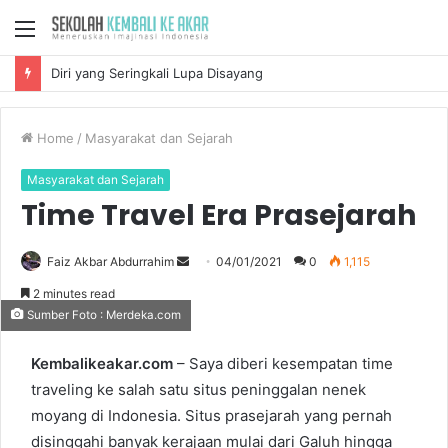
Menu
Diri yang Seringkali Lupa Disayang
Home
/
Masyarakat dan Sejarah
Masyarakat dan Sejarah
Time Travel Era Prasejarah
Faiz Akbar Abdurrahim
S
04/01/2021
0
1,115
e
2 minutes read
n
Sumber Foto : Merdeka.com
d
a
Kembalikeakar.com
– Saya diberi kesempatan time
n
traveling ke salah satu situs peninggalan nenek
e
moyang di Indonesia. Situs prasejarah yang pernah
m
disinggahi banyak kerajaan mulai dari Galuh hingga