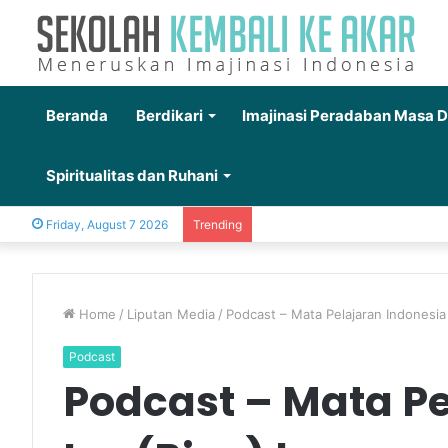
Beranda
Berdikari
Imajinasi Peradaban Masa 
Spiritualitas dan Ruhani
Friday, August 7 2026
Trending
Home
/
Liputan Media
/
Podcast – Mata Pelajaran Indonesia
Podcast
Podcast – Mata Pe