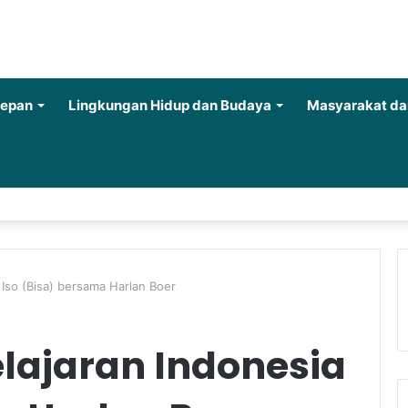
Depan
Lingkungan Hidup dan Budaya
Masyarakat da
 Iso (Bisa) bersama Harlan Boer
lajaran Indonesia