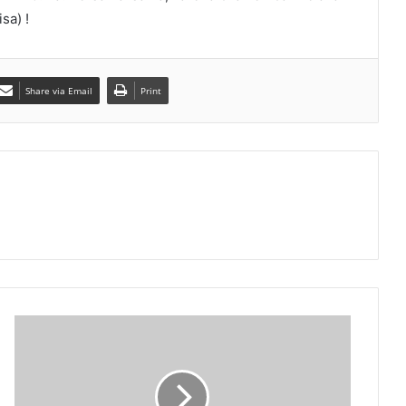
sa) !
Share via Email
Print