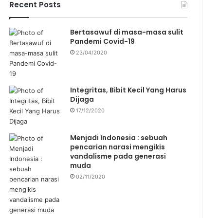
f
Recent Posts
o
r
Bertasawuf di masa-masa sulit
:
Pandemi Covid-19
23/04/2020
Integritas, Bibit Kecil Yang Harus
Dijaga
17/12/2020
Menjadi Indonesia : sebuah
pencarian narasi mengikis
vandalisme pada generasi
muda
02/11/2020