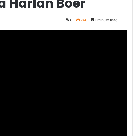
a Harlan Boer
0
740
1 minute read