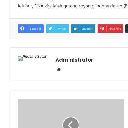
leluhur, DNA kita ialah gotong royong. Indonesia Iso (Bi
Facebook
Twitter
LinkedIn
Pinterest
Administrator
W
e
b
s
i
t
e