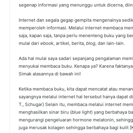
segenap informasi yang menunggu untuk dicerna, diinte
Internet dan segala gegap gempita mengenainya sedik
memperoleh informasi. Melalui internet membaca menj
saja, kapan saja, tanpa perlu menenteng buku yang b
mulai dari
ebook
, artikel, berita,
blog
, dan lain-lain.
Ada hal mulai saya sadari sepanjang pengalaman memba
menyukai membaca buku. Kenapa ya? Karena faktanya 
Simak alasannya di bawah ini!
Ketika membaca buku, kita dapat mencatat atau menan
sayangnya melalui internet hal tersebut hanya dapat d
T., Schugar} Selain itu, membaca melalui internet me
menghasilkan sinar biru (
blue light
) yang berbahaya b
mengurangi pengeluaran hormone melatonin, sehingga
juga merusak kolagen sehingga berbahaya bagi kulit [