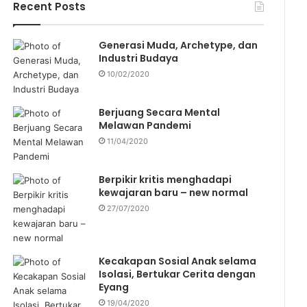
f
Recent Posts
o
r
Generasi Muda, Archetype, dan
:
Industri Budaya
10/02/2020
Berjuang Secara Mental
Melawan Pandemi
11/04/2020
Berpikir kritis menghadapi
kewajaran baru – new normal
27/07/2020
Kecakapan Sosial Anak selama
Isolasi, Bertukar Cerita dengan
Eyang
19/04/2020