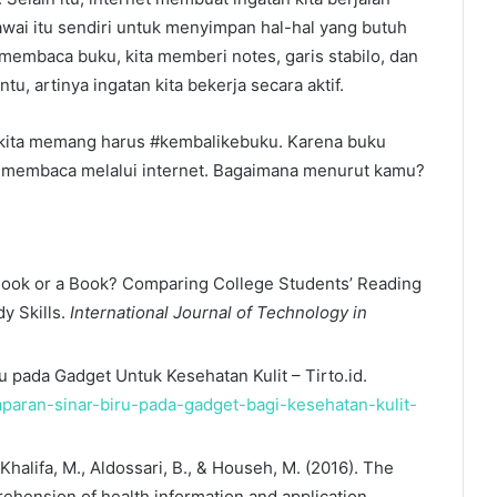
awai itu sendiri untuk menyimpan hal-hal yang butuh
 membaca buku, kita memberi notes, garis stabilo, dan
, artinya ingatan kita bekerja secara aktif.
a kita memang harus #kembalikebuku. Karena buku
r membaca melalui internet. Bagaimana menurut kamu?
 A Nook or a Book? Comparing College Students’ Reading
y Skills.
International Journal of Technology in
 pada Gadget Untuk Kesehatan Kulit – Tirto.id.
paparan-sinar-biru-pada-gadget-bagi-kesehatan-kulit-
, Khalifa, M., Aldossari, B., & Househ, M. (2016). The
ehension of health information and application