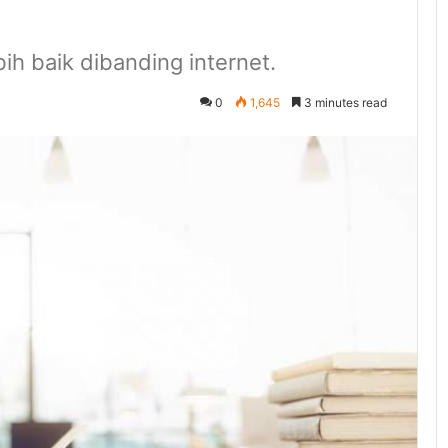
 baik dibanding internet.
0
1,645
3 minutes read