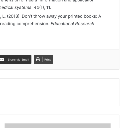
medical systems
,
40
(1), 11.
, L. (2018). Don’t throw away your printed books: A
n reading comprehension.
Educational Research
Share via Email
Print