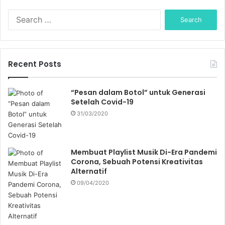
S
e
a
r
c
Recent Posts
h
f
o
“Pesan dalam Botol” untuk Generasi
r
Setelah Covid-19
:
31/03/2020
Membuat Playlist Musik Di-Era Pandemi
Corona, Sebuah Potensi Kreativitas
Alternatif
09/04/2020