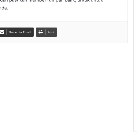
nda.
Share via Email
Print