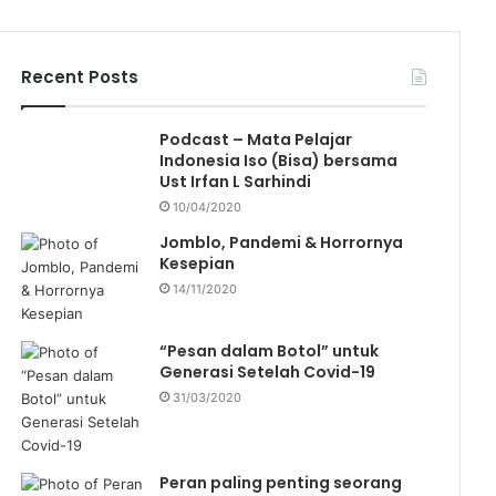
c
h
f
Recent Posts
o
r
Podcast – Mata Pelajar
:
Indonesia Iso (Bisa) bersama
Ust Irfan L Sarhindi
10/04/2020
Jomblo, Pandemi & Horrornya
Kesepian
14/11/2020
“Pesan dalam Botol” untuk
Generasi Setelah Covid-19
31/03/2020
Peran paling penting seorang