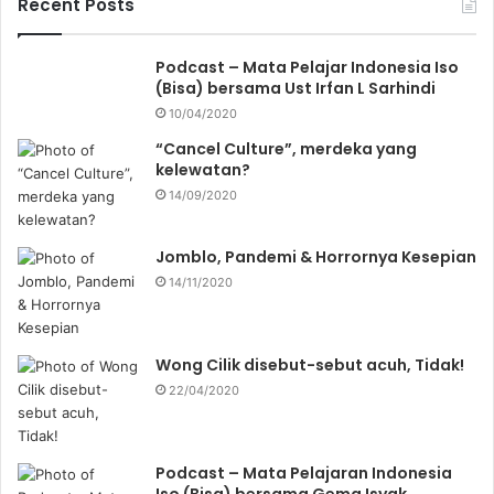
Recent Posts
h
f
o
Podcast – Mata Pelajar Indonesia Iso
r
(Bisa) bersama Ust Irfan L Sarhindi
:
10/04/2020
“Cancel Culture”, merdeka yang
kelewatan?
14/09/2020
Jomblo, Pandemi & Horrornya Kesepian
14/11/2020
Wong Cilik disebut-sebut acuh, Tidak!
22/04/2020
Podcast – Mata Pelajaran Indonesia
Iso (Bisa) bersama Gema Isyak