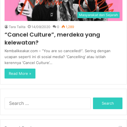
Masyarakat dan Sejarah
Tara Talita
14/09/2020
0
1,289
“Cancel Culture”, merdeka yang
kelewatan?
Kembalikeakar.com – “You are so cancelled!”. Sering dengan
ucapan seperti ini di sosial media? ‘Cancelling’ atau istilah
kerennya ‘Cancel Culture’…
Read More »
S
e
a
r
c