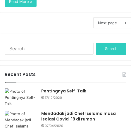
Read More »
Next page
S
e
a
r
c
Recent Posts
h
f
o
Pentingnya Self-Talk
r
17/12/2020
:
Mendadak jadi Chef! selama masa
isolasi Covid-19 di rumah
07/04/2020