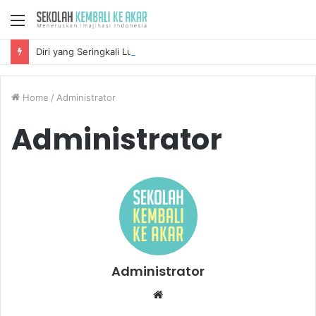
Menu
Diri yang Seringkali Lupa Disayang
Home
/
Administrator
Administrator
Administrator
W
e