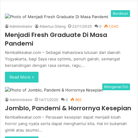
b
s
Berdikari
i
Administrator
Albertus Gilang
23/11/2020
0
1,040
t
Menjadi Fresh Graduate Di Masa
e
Pandemi
Kembalikeakar.com – Sebagai mahasiswa lulusan dari daerah
Yogyakarta, bagi Saya rasa optimis, penuh gairah, semangat
bersandingan dengan rasa cemas, ragu,…
Read More »
Mengenal Diri
Administrator
14/11/2020
0
962
Jomblo, Pandemi & Horrornya Kesepian
Kembalikeakar.com – Perasaan kesepian dapat menjadi kisah
horror yang nyata serta dapat menghantui kita. Hal ini bukanlah
gimik atau asumsi…